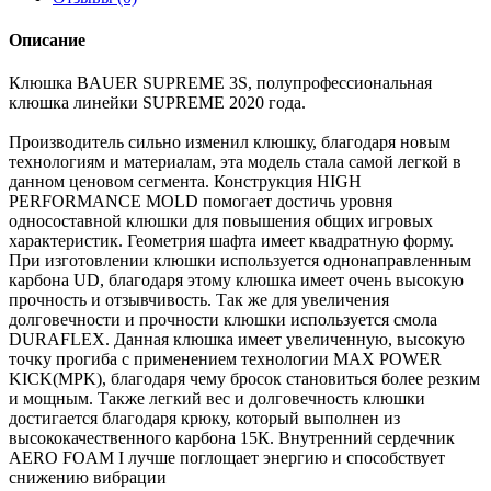
Описание
Клюшка BAUER SUPREME 3S, полупрофессиональная
клюшка линейки SUPREME 2020 года.
Производитель сильно изменил клюшку, благодаря новым
технологиям и материалам, эта модель стала самой легкой в
данном ценовом сегмента. Конструкция HIGH
PERFORMANCE MOLD помогает достичь уровня
односоставной клюшки для повышения общих игровых
характеристик. Геометрия шафта имеет квадратную форму.
При изготовлении клюшки используется однонаправленным
карбона UD, благодаря этому клюшка имеет очень высокую
прочность и отзывчивость. Так же для увеличения
долговечности и прочности клюшки используется смола
DURAFLEX. Данная клюшка имеет увеличенную, высокую
точку прогиба с применением технологии MAX POWER
KICK(MPK), благодаря чему бросок становиться более резким
и мощным. Также легкий вес и долговечность клюшки
достигается благодаря крюку, который выполнен из
высококачественного карбона 15К. Внутренний сердечник
AERO FOAM I лучше поглощает энергию и способствует
снижению вибрации