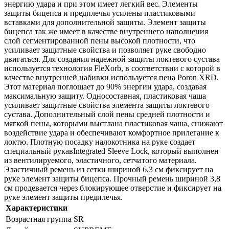
энергию удара и при этом имеет легкий вес. Элементы
защиты бицепса и предплечья усилены пластиковыми
вставками для дополнительной защиты. Элемент защиты
бицепса так же имеет в качестве внутреннего наполнения
слой сегментированной пены высокой плотности, что
усиливает защитные свойства и позволяет руке свободно
двигаться. Для создания надежной защиты локтевого сустава
используется технология FleXorb, в соответствии с которой в
качестве внутренней набивки используется пена Poron XRD.
Этот материал поглощает до 90% энергии удара, создавая
максимальную защиту. Односоставная, пластиковая чаша
усиливает защитные свойства элемента защиты локтевого
сустава. Дополнительный слой пены средней плотности и
мягкой пены, которыми выстлана пластиковая чаша, снижают
воздействие удара и обеспечивают комфортное прилегание к
локтю. Плотную посадку налокотника на руке создает
специальный рукавIntegrated Sleeve Lock, который выполнен
из вентилируемого, эластичного, сетчатого материала.
Эластичный ремень из сетки шириной 6,3 см фиксирует на
руке элемент защиты бицепса. Прочный ремень шириной 3,8
см продевается через блокирующее отверстие и фиксирует на
руке элемент защиты предплечья.
Характеристики
Возрастная группа
SR