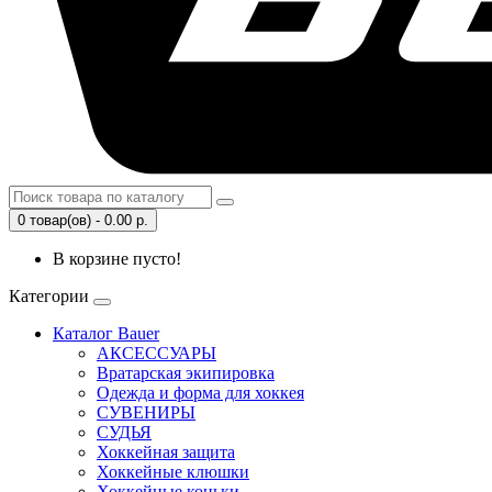
0 товар(ов) - 0.00 р.
В корзине пусто!
Категории
Каталог Bauer
АКСЕССУАРЫ
Вратарская экипировка
Одежда и форма для хоккея
СУВЕНИРЫ
СУДЬЯ
Хоккейная защита
Хоккейные клюшки
Хоккейные коньки